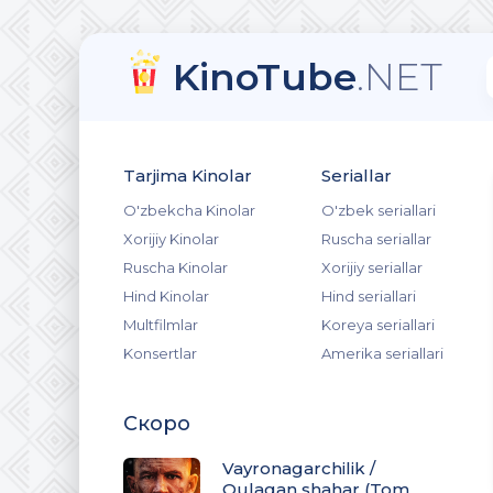
KinoTube
.NET
Tarjima Kinolar
Seriallar
O'zbekcha Kinolar
O'zbek seriallari
Xorijiy Kinolar
Ruscha seriallar
Ruscha Kinolar
Xorijiy seriallar
Hind Kinolar
Hind seriallari
Multfilmlar
Koreya seriallari
Konsertlar
Amerika seriallari
Скоро
Vayronagarchilik /
Qulagan shahar (Tom