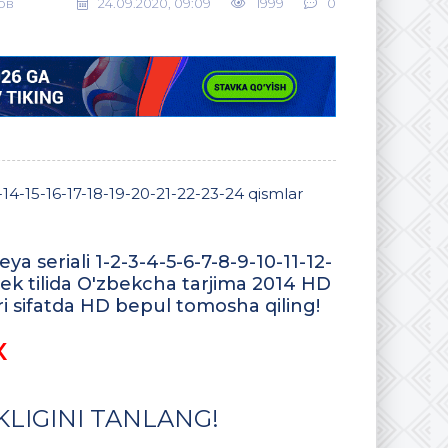
ов
24.09.2020, 09:09
1999
0
-14-15-16-17-18-19-20-21-22-23-24 qismlar
seriali 1-2-3-4-5-6-7-8-9-10-11-12-
bek tilida O'zbekcha tarjima 2014 HD
 sifatda HD bepul tomosha qiling!
X
LIGINI TANLANG!