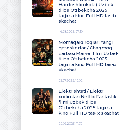
Hardi ishtirokida) Uzbek
tilida O'zbekcha 2025
tarjima kino Full HD tas-ix
skachat
14.08.2025, 07:10
Momaqaldiroqlar: Yangi
qasoskorlar / Chaqmoq
zarbasi Marvel filmi Uzbek
tilida O'zbekcha 2025
tarjima kino Full HD tas-ix
skachat
09.07.2025, 10:02
Elektr shtati / Elektr
xodimlari Netflix Fantastik
filmi Uzbek tilida
O'zbekcha 2025 tarjima
kino Full HD tas-ix skachat
29.03.2025, 11:39