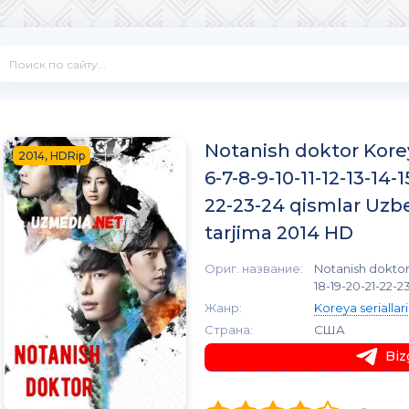
Notanish doktor Koreya
2014, HDRip
6-7-8-9-10-11-12-13-14-1
22-23-24 qismlar Uzbe
tarjima 2014 HD
Ориг. название:
Notanish doktor K
18-19-20-21-22-2
Жанр:
Koreya seriallari
Страна:
США
Biz