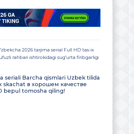
O'zbekcha 2026 tarjima serial Full HD tas-ix
zli rahbari ishtirokidagi sug'urta firibgarligi
eriali Barcha qismlari Uzbek tilida
-ix skachat в хорошем качестве
D bepul tomosha qiling!