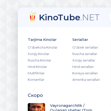
KinoTube
.NET
Tarjima Kinolar
Seriallar
O'zbekcha Kinolar
O'zbek seriallari
Xorijiy Kinolar
Ruscha seriallar
Ruscha Kinolar
Xorijiy seriallar
Hind Kinolar
Hind seriallari
Multfilmlar
Koreya seriallari
Konsertlar
Amerika seriallari
Скоро
Vayronagarchilik /
Qulagan shahar (Tom