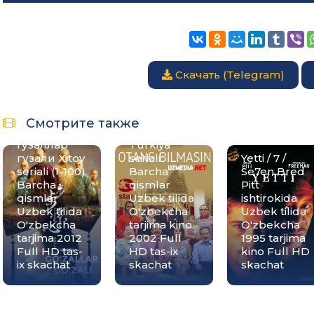
Скачать (Telegram)
Go'zallar
Otang
Смотрите также
go'zali /
bilmasin
Гузаллар
Turkiya
гузали Xitoy
seriali
Yetti / 7 /
seriali (1-100)
Barcha
Se7en Bred
Barcha
qismlar
Pitt
qismlar
Uzbek tilida
ishtirokida
Uzbek tilida
O'zbekcha
Uzbek tilida
O'zbekcha
tarjima kino
O'zbekcha
tarjima 2012
2002 Full
1995 tarjima
Full HD tas-
HD tas-ix
kino Full HD
ix skachat
skachat
skachat