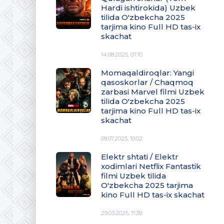
Hardi ishtirokida) Uzbek
tilida O'zbekcha 2025
tarjima kino Full HD tas-ix
skachat
14.08.2025, 07:10
Momaqaldiroqlar: Yangi
qasoskorlar / Chaqmoq
zarbasi Marvel filmi Uzbek
tilida O'zbekcha 2025
tarjima kino Full HD tas-ix
skachat
09.07.2025, 10:02
Elektr shtati / Elektr
xodimlari Netflix Fantastik
filmi Uzbek tilida
O'zbekcha 2025 tarjima
kino Full HD tas-ix skachat
29.03.2025, 11:39