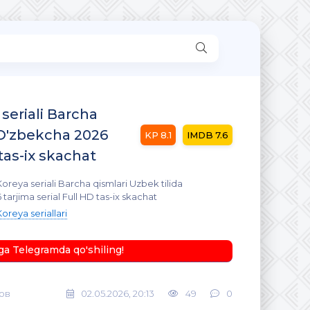
 seriali Barcha
 O'zbekcha 2026
8.1
7.6
 tas-ix skachat
Koreya seriali Barcha qismlari Uzbek tilida
arjima serial Full HD tas-ix skachat
Koreya seriallari
ga Telegramda qo'shiling!
ов
02.05.2026, 20:13
49
0