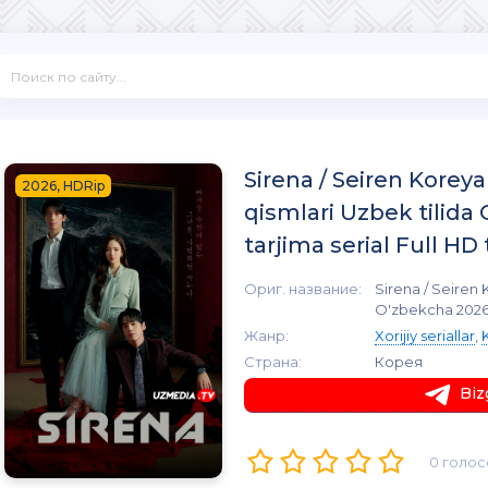
Sirena / Seiren Koreya
2026, HDRip
qismlari Uzbek tilida
tarjima serial Full HD
Ориг. название:
Sirena / Seiren 
O'zbekcha 2026 t
Жанр:
Xorijiy seriallar
,
Страна:
Корея
Biz
0 голос