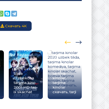
Скачать 4K
tarjima
kinolar 2020
uzbek tilida,
tarjima
kinolar
Garri Potter
komediya,
1: Faylasuf
tarjima
Maxluqla
toshi /
kinolar
Mahluql
Sehrgar
skachat,
ta'tilda 5
toshi Uzbek
boevik
Multfilm
tilida
tarjima
Uzbek til
O'zbekcha
kinolar,
tarjima 2
tarjima kino
tarjima
HD O'zb
2001 HD tas-
kinolar
tilida tas-
ix skachat
скачать, tarji
skachat