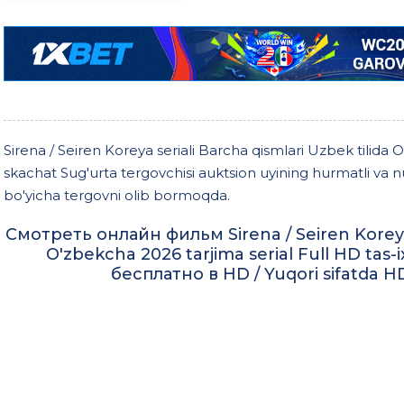
Sirena / Seiren Koreya seriali Barcha qismlari Uzbek tilida 
skachat Sug'urta tergovchisi auktsion uyining hurmatli va nufu
bo'yicha tergovni olib bormoqda.
Смотреть онлайн фильм Sirena / Seiren Koreya s
O'zbekcha 2026 tarjima serial Full HD tas
бесплатно в HD / Yuqori sifatda H