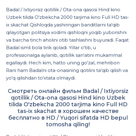
Badal / Ixtiyorsiz qotillik / Ota-ona qasosi Hind kino
Uzbek tilida O'zbekcha 2000 tarjima kino Full HD tas-
ix skachat Qishloqda yashiringan banditlarni ta'qib
qilayotgan politsiya xodimi qishloqni yoqib yuborishni
va barcha tinch aholini otib tashlashni buyuradi. Faqat
Badal ismli bola tirik qoladi. Yillar o'tib, u
professionalga aylanib, qotillik san'atini mukammal
egallaydi. Hech kim, hatto uning go'zal, mehribon
Rani ham Badalni ota-onasining qotilini ta'qib qilish va
yo'q qilishdan to'xtata olmaydi.
Смотреть онлайн фильм Badal / Ixtiyorsiz
qotillik / Ota-ona qasosi Hind kino Uzbek
tilida O'zbekcha 2000 tarjima kino Full HD
tas-ix skachat в хорошем качестве
бесплатно в HD / Yuqori sifatda HD bepul
tomosha qiling!