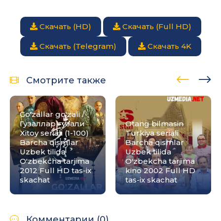
Скачать (HD)
Скачать (Full HD)
Скачать (Telegram)
Скачать 4K
Смотрите также
Go'zallar go'zali /
Гузаллар гузали
Otang bilmasin
Xitoy seriali (1-100)
Turkiya seriali
Barcha qismlar
Barcha qismlar
Uzbek tilida
Uzbek tilida
O'zbekcha tarjima
O'zbekcha tarjima
2012 Full HD tas-ix
kino 2002 Full HD
skachat
tas-ix skachat
Комментарии (0)