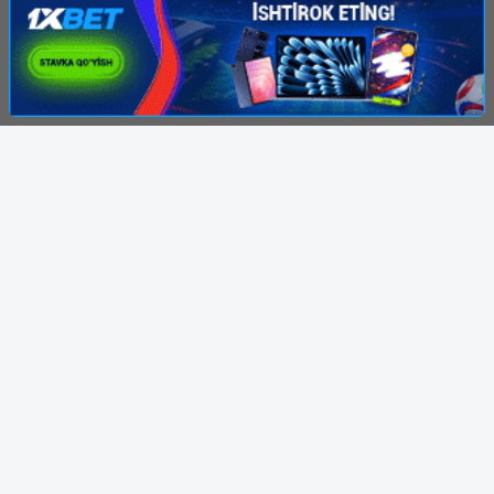
© 2007-2026 KinoTube.NET, Права на фильмы
принадлежат их авторам. Администрация:
kinolarcom@mail.ru
Все фильмы представлены только для
ознакомления. Любой фильм
будет удален
правообладателя.