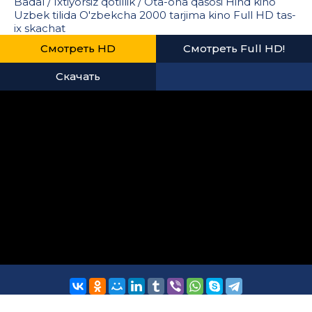
Badal / Ixtiyorsiz qotillik / Ota-ona qasosi Hind kino
Uzbek tilida O'zbekcha 2000 tarjima kino Full HD tas-
ix skachat
Смотреть HD
Смотреть Full HD!
Скачать