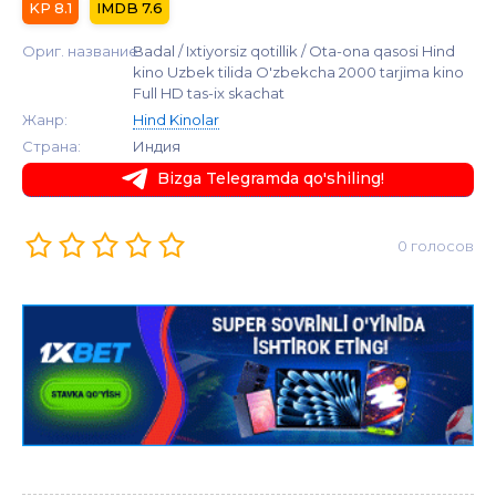
8.1
7.6
Ориг. название:
Badal / Ixtiyorsiz qotillik / Ota-ona qasosi Hind
kino Uzbek tilida O'zbekcha 2000 tarjima kino
Full HD tas-ix skachat
Жанр:
Hind Kinolar
Страна:
Индия
Bizga Telegramda qo'shiling!
0 голосов