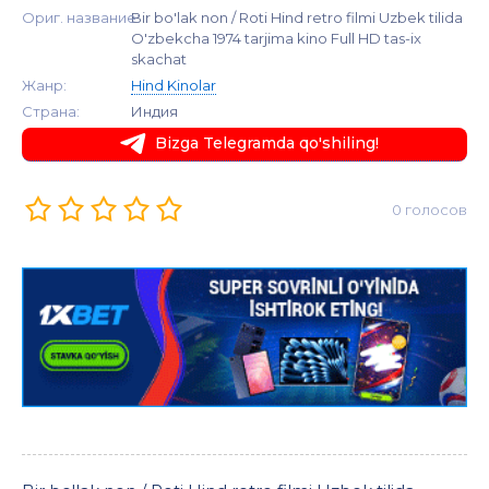
Ориг. название:
Bir bo'lak non / Roti Hind retro filmi Uzbek tilida
O'zbekcha 1974 tarjima kino Full HD tas-ix
skachat
Жанр:
Hind Kinolar
Страна:
Индия
Bizga Telegramda qo'shiling!
0 голосов