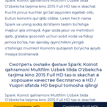
Spark: Koinot qahramoni Multfilm Uzbek tilida
O'zbekcha tarjima kino 2015 Full HD tas-ix skachat
Kuchli yovuz kuchlar go'zal sayyorani egallab olib,
butun koinotni qul qilib oldilar. Lekin hech narsa
Spark va uning sodiq do'stlarini taslim bo'lishga
majbur qila olmaydi. Agar sizda jasur va mehribon
qalb, g'alaba qozonish uchun sobit iroda va fidoyi
jamoa bo'lsa, har qanday qiyinchilikni yengib
o'tishingiz mumkin! Koinotni qutqarish bo'yicha ajoyib
missiya boshlanadi.
Смотреть онлайн фильм Spark: Koinot
qahramoni Multfilm Uzbek tilida O'zbekcha
tarjima kino 2015 Full HD tas-ix skachat в
хорошем качестве бесплатно в HD /
Yuqori sifatda HD bepul tomosha qiling!
Spark: Koinot qahramoni Multfilm Uzbek tilida
O'zbekcha tarjima kino 2015 Full HD tas-ix skachat
Смотреть HD
Смотреть Full HD!