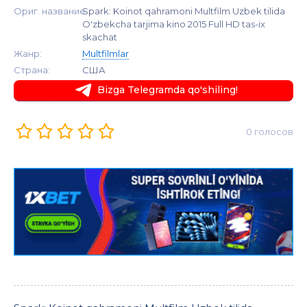
Ориг. название:
Spark: Koinot qahramoni Multfilm Uzbek tilida
O'zbekcha tarjima kino 2015 Full HD tas-ix
skachat
Жанр:
Multfilmlar
Страна:
США
Bizga Telegramda qo'shiling!
0 голосов