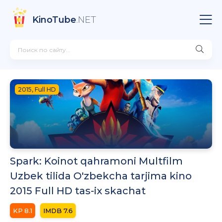
KinoTube
.NET
2015, Full HD
Spark: Koinot qahramoni Multfilm
Uzbek tilida O'zbekcha tarjima kino
2015 Full HD tas-ix skachat
8.1
7.6