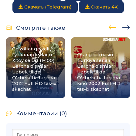
Скачать (Telegram)
Скачать 4K
Смотрите также
Go'zallar go'zali /
Гузаллар гузали
Otang bilmasin
Xitoy seriali (1-100)
Turkiya seriali
Barcha qismlar
Barcha qismlar
Uzbek tilida
Uzbek tilida
O'zbekcha tarjima
O'zbekcha tarjima
2012 Full HD tas-ix
kino 2002 Full HD
skachat
tas-ix skachat
Комментарии (0)