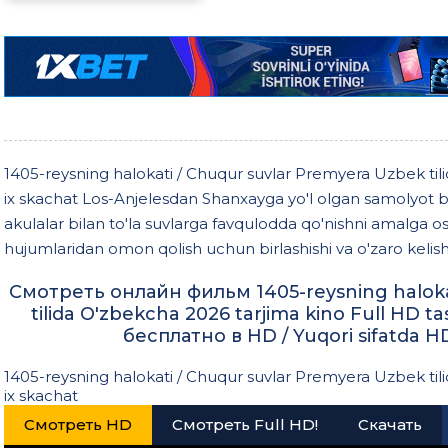
1405-reysning halokati / Chuqur suvlar Premyera Uzbek tili
ix skachat Los-Anjelesdan Shanxayga yo'l olgan samolyot b
akulalar bilan to'la suvlarga favqulodda qo'nishni amalga os
hujumlaridan omon qolish uchun birlashishi va o'zaro kelishm
Смотреть онлайн фильм 1405-reysning haloka
tilida O'zbekcha 2026 tarjima kino Full HD 
бесплатно в HD / Yuqori sifatda H
1405-reysning halokati / Chuqur suvlar Premyera Uzbek tili
ix skachat
Смотреть HD
Смотреть Full HD!
Скачать