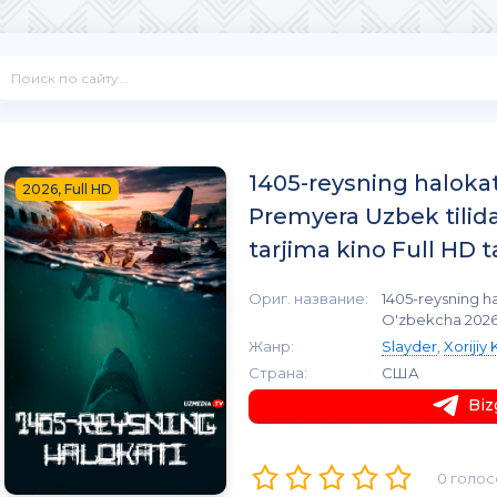
1405-reysning halokat
2026, Full HD
Premyera Uzbek tilid
tarjima kino Full HD t
Ориг. название:
1405-reysning ha
O'zbekcha 2026 t
Жанр:
Slayder
,
Xorijiy 
Страна:
США
Biz
0 голос