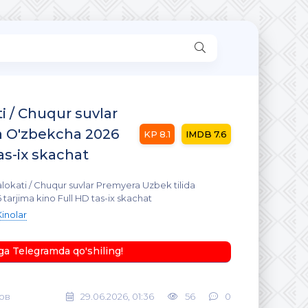
i / Chuqur suvlar
a O'zbekcha 2026
8.1
7.6
as-ix skachat
lokati / Chuqur suvlar Premyera Uzbek tilida
arjima kino Full HD tas-ix skachat
Kinolar
ga Telegramda qo'shiling!
ов
29.06.2026, 01:36
56
0