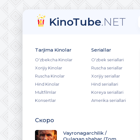
KinoTube
.NET
Tarjima Kinolar
Seriallar
O'zbekcha Kinolar
O'zbek seriallari
Xorijiy Kinolar
Ruscha seriallar
Ruscha Kinolar
Xorijiy seriallar
Hind Kinolar
Hind seriallari
Multfilmlar
Koreya seriallari
Konsertlar
Amerika seriallari
Скоро
Vayronagarchilik /
Qulagan shahar (Tom