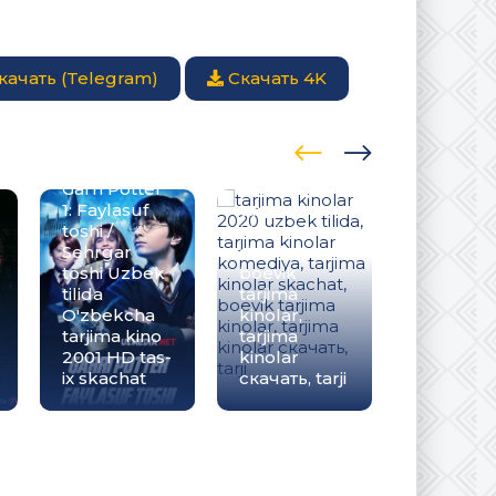
качать (Telegram)
Скачать 4K
tarjima
kinolar 2020
uzbek tilida,
tarjima
kinolar
Garri Potter
komediya,
1: Faylasuf
tarjima
Maxluqla
toshi /
kinolar
Mahluql
Sehrgar
skachat,
ta'tilda 5
toshi Uzbek
boevik
Multfilm
tilida
tarjima
Uzbek til
O'zbekcha
kinolar,
tarjima 2
tarjima kino
tarjima
HD O'zb
2001 HD tas-
kinolar
tilida tas-
ix skachat
скачать, tarji
skachat