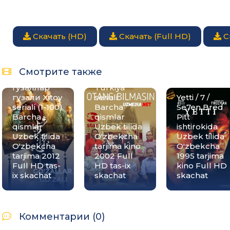
Скачать (HD)
Скачать (Full HD)
С
Go'zallar
Otang
Смотрите также
go'zali /
bilmasin
Гузаллар
Turkiya
гузали Xitoy
seriali
Yetti / 7 /
seriali (1-100)
Barcha
Se7en Bred
Barcha
qismlar
Pitt
qismlar
Uzbek tilida
ishtirokida
Uzbek tilida
O'zbekcha
Uzbek tilida
O'zbekcha
tarjima kino
O'zbekcha
tarjima 2012
2002 Full
1995 tarjima
Full HD tas-
HD tas-ix
kino Full HD
ix skachat
skachat
skachat
Комментарии (0)