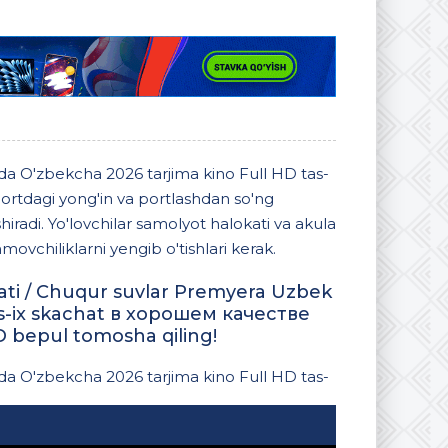
da O'zbekcha 2026 tarjima kino Full HD tas-
ortdagi yong'in va portlashdan so'ng
hiradi. Yo'lovchilar samolyot halokati va akula
ovchiliklarni yengib o'tishlari kerak.
ti / Chuqur suvlar Premyera Uzbek
tas-ix skachat в хорошем качестве
D bepul tomosha qiling!
da O'zbekcha 2026 tarjima kino Full HD tas-