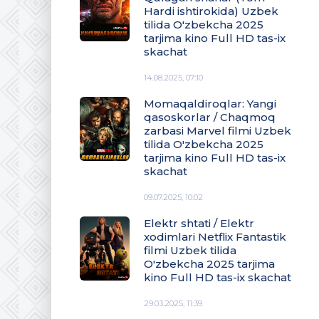
Hardi ishtirokida) Uzbek
tilida O'zbekcha 2025
tarjima kino Full HD tas-ix
skachat
14.08.2025, 07:10
Momaqaldiroqlar: Yangi
qasoskorlar / Chaqmoq
zarbasi Marvel filmi Uzbek
tilida O'zbekcha 2025
tarjima kino Full HD tas-ix
skachat
09.07.2025, 10:02
Elektr shtati / Elektr
xodimlari Netflix Fantastik
filmi Uzbek tilida
O'zbekcha 2025 tarjima
kino Full HD tas-ix skachat
29.03.2025, 11:39