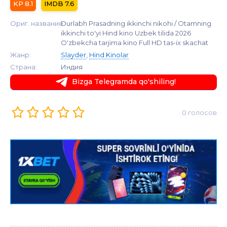
8.1
7.6
Ориг. название:
Durlabh Prasadning ikkinchi nikohi / Otamning
ikkinchi to'yi Hind kino Uzbek tilida 2026
O'zbekcha tarjima kino Full HD tas-ix skachat
Жанр:
Slayder
,
Hind Kinolar
Страна:
Индия
Bizga Telegramda qo'shiling!
0 голосов