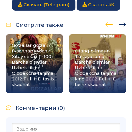
Скачать (Telegram)
Скачать 4K
Смотрите также
Go'zallar go'zali /
Гузаллар гузали
Otang bilmasin
Xitoy seriali (1-100)
Turkiya seriali
Barcha qismlar
Barcha qismlar
Uzbek tilida
Uzbek tilida
O'zbekcha tarjima
O'zbekcha tarjima
2012 Full HD tas-ix
kino 2002 Full HD
skachat
tas-ix skachat
Комментарии (0)