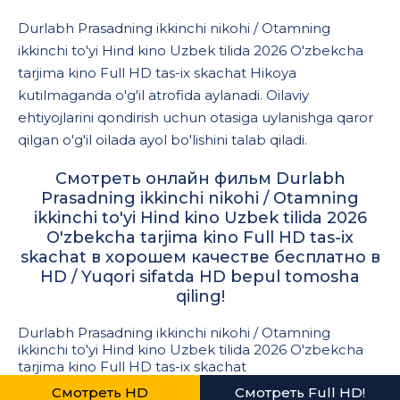
Durlabh Prasadning ikkinchi nikohi / Otamning
ikkinchi to'yi Hind kino Uzbek tilida 2026 O'zbekcha
tarjima kino Full HD tas-ix skachat Hikoya
kutilmaganda o'g'il atrofida aylanadi. Oilaviy
ehtiyojlarini qondirish uchun otasiga uylanishga qaror
qilgan o'g'il oilada ayol bo'lishini talab qiladi.
Смотреть онлайн фильм Durlabh
Prasadning ikkinchi nikohi / Otamning
ikkinchi to'yi Hind kino Uzbek tilida 2026
O'zbekcha tarjima kino Full HD tas-ix
skachat в хорошем качестве бесплатно в
HD / Yuqori sifatda HD bepul tomosha
qiling!
Durlabh Prasadning ikkinchi nikohi / Otamning
ikkinchi to'yi Hind kino Uzbek tilida 2026 O'zbekcha
tarjima kino Full HD tas-ix skachat
Смотреть HD
Смотреть Full HD!