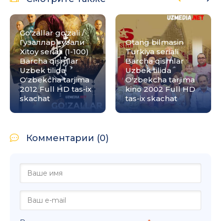
Go'zallar go'zali /
Гузаллар гузали
Otang bilmasin
Xitoy seriali (1-100)
Turkiya seriali
Barcha qismlar
Barcha qismlar
Uzbek tilida
Uzbek tilida
O'zbekcha tarjima
O'zbekcha tarjima
2012 Full HD tas-ix
kino 2002 Full HD
skachat
tas-ix skachat
Комментарии (0)