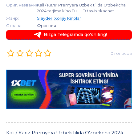
Ориг. название:
Kali / Кали Premyera Uzbek tilida O'zbekcha
2024 tarjima kino Full HD tas-ix skachat
Жанр:
Slayder
,
Xorijiy Kinolar
Страна:
Франция
Bizga Telegramda qo'shiling!
0 голосов
Kali / Кали Premyera Uzbek tilida O'zbekcha 2024