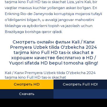
tarjima kino Full HD tas-ix skachat Liza, ya'ni Kali, bir
vaqtlar maxsus kuchlar yollangan askari bo'lgan. Eri
Erikning Rio-de-Janeyroda korruptsiya mojarosi tufayli
o'ldirilganini bilgach, u avvalgi jangovar mahoratini
tiklashga va aybdorlarni topish va jazolash uchun
Braziliyaga borishga qaror qiladi.
Смотреть онлайн фильм Kali / Кали
Premyera Uzbek tilida O'zbekcha 2024
tarjima kino Full HD tas-ix skachat в
хорошем качестве бесплатно в HD /
Yuqori sifatda HD bepul tomosha qiling!
Kali / Кали Premyera Uzbek tilida O'zbekcha 2024
tarjima kino Full HD tas-ix skachat
Смотреть HD
Смотреть Full HD!
Скачать