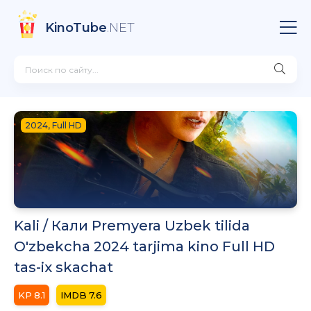
KinoTube
.NET
2024, Full HD
Kali / Кали Premyera Uzbek tilida
O'zbekcha 2024 tarjima kino Full HD
tas-ix skachat
8.1
7.6