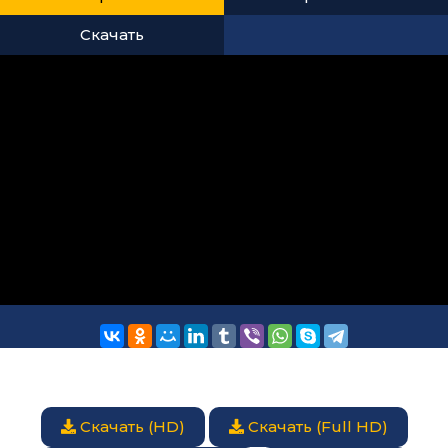
Скачать
Скачать (HD)
Скачать (Full HD)