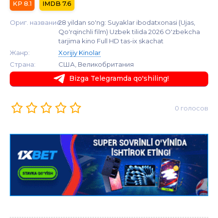
8.1
7.6
Ориг. название:
28 yildan so'ng: Suyaklar ibodatxonasi (Ujas,
Qo'rqinchli film) Uzbek tilida 2026 O'zbekcha
tarjima kino Full HD tas-ix skachat
Жанр:
Xorijiy Kinolar
Страна:
США, Великобритания
Bizga Telegramda qo'shiling!
0 голосов