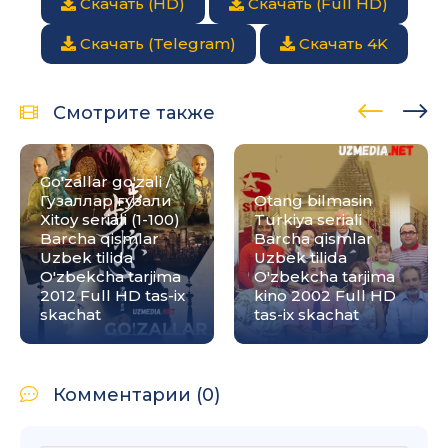
Скачать (HD)
Скачать (Full HD)
Скачать (Telegram)
Скачать 4K
Смотрите также
Go'zallar go'zali /
Гузаллар гузали
Otang bilmasin
Xitoy seriali (1-100)
Turkiya seriali
Barcha qismlar
Barcha qismlar
Uzbek tilida
Uzbek tilida
O'zbekcha tarjima
O'zbekcha tarjima
2012 Full HD tas-ix
kino 2002 Full HD
skachat
tas-ix skachat
Комментарии (0)