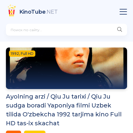
KinoTube
.NET
1992, Full HD
Ayolning arzi / Qiu Ju tarixi / Qiu Ju
sudga boradi Yaponiya filmi Uzbek
tilida O'zbekcha 1992 tarjima kino Full
HD tas-ix skachat