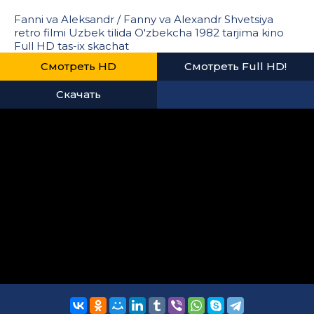
Fanni va Aleksandr / Fanny va Alexandr Shvetsiya
retro filmi Uzbek tilida O'zbekcha 1982 tarjima kino
Full HD tas-ix skachat
Смотреть HD
Смотреть Full HD!
Скачать