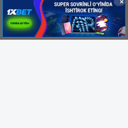
✕
© 2007-2026 KinoTube.NET, Права на фильмы
принадлежат их авторам. Администрация:
kinolarcom@mail.ru
Все фильмы представлены только для
ознакомления. Любой фильм
будет удален