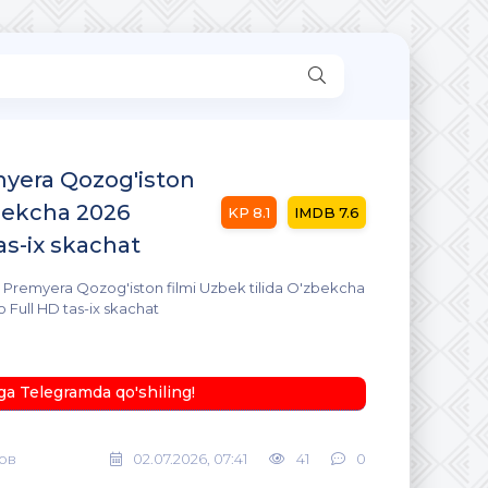
yera Qozog'iston
zbekcha 2026
8.1
7.6
as-ix skachat
 Premyera Qozog'iston filmi Uzbek tilida O'zbekcha
o Full HD tas-ix skachat
ga Telegramda qo'shiling!
ов
02.07.2026, 07:41
41
0