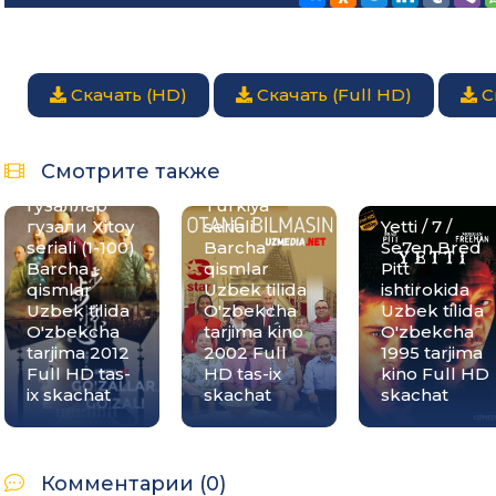
Скачать (HD)
Скачать (Full HD)
С
Go'zallar
Otang
Смотрите также
go'zali /
bilmasin
Гузаллар
Turkiya
гузали Xitoy
seriali
Yetti / 7 /
seriali (1-100)
Barcha
Se7en Bred
Barcha
qismlar
Pitt
qismlar
Uzbek tilida
ishtirokida
Uzbek tilida
O'zbekcha
Uzbek tilida
O'zbekcha
tarjima kino
O'zbekcha
tarjima 2012
2002 Full
1995 tarjima
Full HD tas-
HD tas-ix
kino Full HD
ix skachat
skachat
skachat
Комментарии (0)