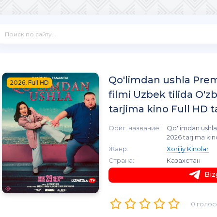
Qo'limdan ushla Prem
2026, Full HD
filmi Uzbek tilida O'
tarjima kino Full HD t
Ориг. название:
Qo'limdan ushla
2026 tarjima kin
Жанр:
Xorijiy Kinolar
Страна:
Казахстан
Biz
0 голос