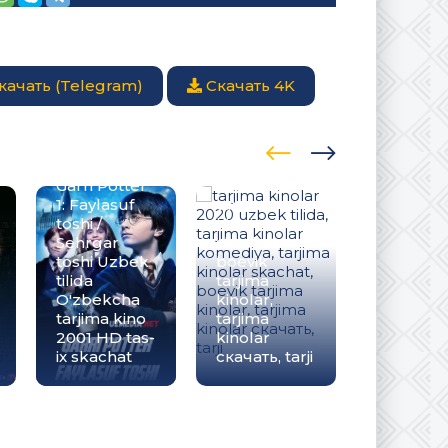
качать (Telegram)
Скачать 4K
tarjima
kinolar 2020
uzbek tilida,
tarjima
kinolar
Garri Potter
komediya,
1: Faylasuf
tarjima
Maxluqla
toshi /
kinolar
Mahluql
Sehrgar
skachat,
ta'tilda 5
toshi Uzbek
boevik
Multfilm
tilida
tarjima
Uzbek til
O'zbekcha
kinolar,
tarjima 2
tarjima kino
tarjima
HD O'zb
2001 HD tas-
kinolar
tilida tas-
ix skachat
скачать, tarji
skachat