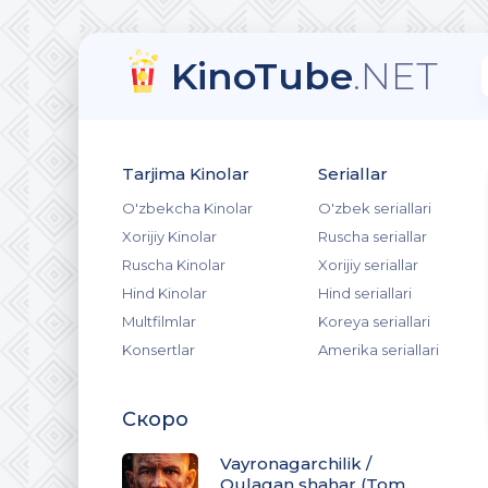
KinoTube
.NET
Tarjima Kinolar
Seriallar
O'zbekcha Kinolar
O'zbek seriallari
Xorijiy Kinolar
Ruscha seriallar
Ruscha Kinolar
Xorijiy seriallar
Hind Kinolar
Hind seriallari
Multfilmlar
Koreya seriallari
Konsertlar
Amerika seriallari
Скоро
Vayronagarchilik /
Qulagan shahar (Tom