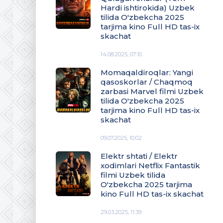
Hardi ishtirokida) Uzbek
tilida O'zbekcha 2025
tarjima kino Full HD tas-ix
skachat
14.08.2025, 07:10
Momaqaldiroqlar: Yangi
qasoskorlar / Chaqmoq
zarbasi Marvel filmi Uzbek
tilida O'zbekcha 2025
tarjima kino Full HD tas-ix
skachat
09.07.2025, 10:02
Elektr shtati / Elektr
xodimlari Netflix Fantastik
filmi Uzbek tilida
O'zbekcha 2025 tarjima
kino Full HD tas-ix skachat
29.03.2025, 11:39