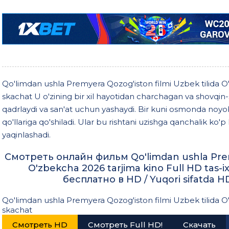
Qo'limdan ushla Premyera Qozog'iston filmi Uzbek tilida O'
skachat U o'zining bir xil hayotidan charchagan va shovqin-
qadrlaydi va san'at uchun yashaydi. Bir kuni osmonda noy
qo'llariga qo'shiladi. Ular bu rishtani uzishga qanchalik ko'p 
yaqinlashadi.
Смотреть онлайн фильм Qo'limdan ushla Premy
O'zbekcha 2026 tarjima kino Full HD tas
бесплатно в HD / Yuqori sifatda H
Qo'limdan ushla Premyera Qozog'iston filmi Uzbek tilida O'
skachat
Смотреть HD
Смотреть Full HD!
Скачать