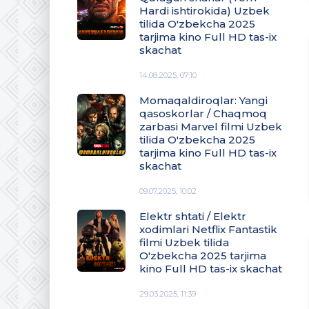
Hardi ishtirokida) Uzbek
tilida O'zbekcha 2025
tarjima kino Full HD tas-ix
skachat
14.08.2025, 07:10
Momaqaldiroqlar: Yangi
qasoskorlar / Chaqmoq
zarbasi Marvel filmi Uzbek
tilida O'zbekcha 2025
tarjima kino Full HD tas-ix
skachat
09.07.2025, 10:02
Elektr shtati / Elektr
xodimlari Netflix Fantastik
filmi Uzbek tilida
O'zbekcha 2025 tarjima
kino Full HD tas-ix skachat
29.03.2025, 11:39