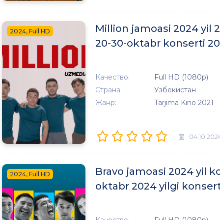
Million jamoasi 2024 yil 
2024, Full HD
20-30-oktabr konserti 20
Качество:
Full HD (1080p)
Страна:
Узбекистан
Жанр:
Tarjima Kino 2021
04.10.2024
Bravo jamoasi 2024 yil ko
2024, Full HD
oktabr 2024 yilgi konsert
Качество:
Full HD (1080p)