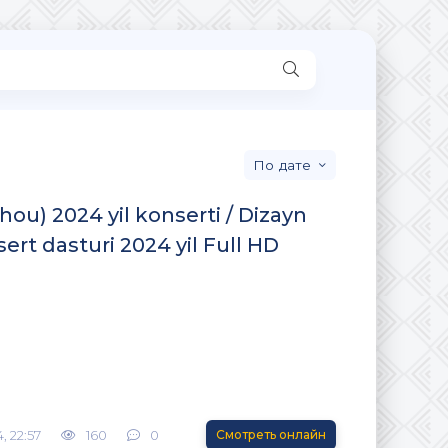
дате
hou) 2024 yil konserti / Dizayn
ert dasturi 2024 yil Full HD
, 22:57
160
0
Смотреть онлайн