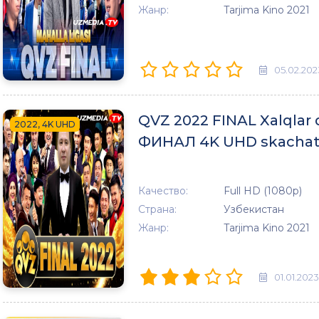
Жанр:
Tarjima Kino 2021
05.02.202
QVZ 2022 FINAL Xalqlar do
2022, 4K UHD
ФИНАЛ 4K UHD skacha
Качество:
Full HD (1080p)
Страна:
Узбекистан
Жанр:
Tarjima Kino 2021
01.01.2023