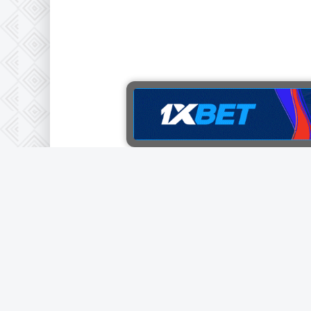
© 2007-2026 KinoTube.NET, Права 