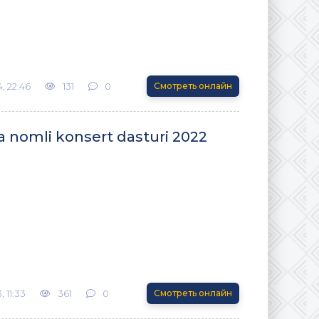
, 22:46
131
0
Смотреть онлайн
a nomli konsert dasturi 2022
, 11:33
361
0
Смотреть онлайн