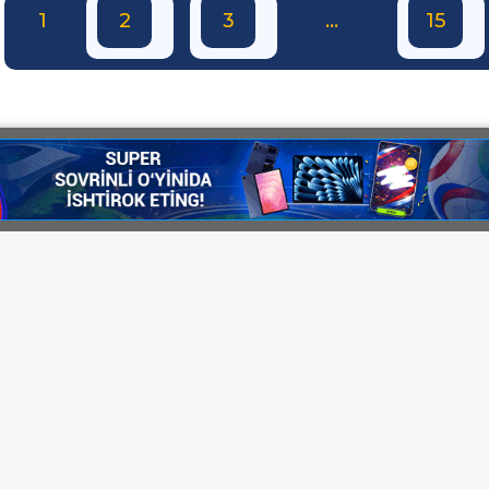
1
2
3
...
15
на фильмы принадлежат их авторам. Администрация:
ki