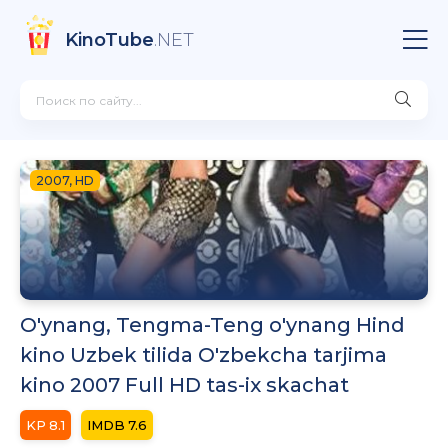
KinoTube
.NET
2007, HD
O'ynang, Tengma-Teng o'ynang Hind
kino Uzbek tilida O'zbekcha tarjima
kino 2007 Full HD tas-ix skachat
8.1
7.6