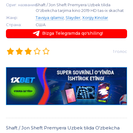
Ориг. название:
Shaft / Jon Sheft Premyera Uzbek tilida
O'zbekcha tarjima kino 2019 HD tas-ix skachat
Жанр:
Tavsiya qilamiz
,
Slayder
,
Xorijiy Kinolar
Страна:
США
Bizga Telegramda qo'shiling!
1 голос
Shaft / Jon Sheft Premyera Uzbek tilida O'zbekcha