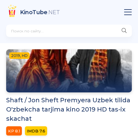
KinoTube
.NET
2019, HD
Shaft / Jon Sheft Premyera Uzbek tilida
O'zbekcha tarjima kino 2019 HD tas-ix
skachat
8.1
7.6