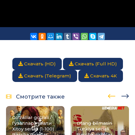
Скачать (HD)
Скачать (Full HD)
Скачать (Telegram)
Скачать 4K
Смотрите также
Go'zallar go'zali /
Гузаллар гузали
Otang bilmasin
Xitoy seriali (1-100)
Turkiya seriali
Barcha qismlar
Barcha qismlar