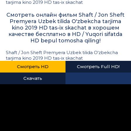
tarjima kino 2019 HD tas-ix skachat
Смотреть онлайн фильм Shaft / Jon Sheft
Premyera Uzbek tilida O'zbekcha tarjima
kino 2019 HD tas-ix skachat в хорошем
качестве бесплатно в HD / Yuqori sifatda
HD bepul tomosha qiling!
Shaft / Jon Sheft Premyera Uzbek tilida O'zbekcha
tarjima kino 2019 HD tas-ix skachat
Смотреть HD
Смотреть Full HD!
Скачать