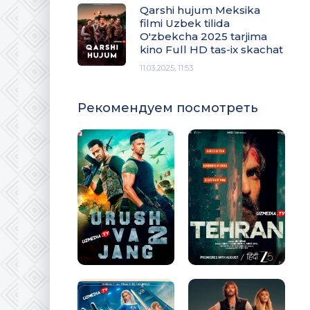
Qarshi hujum Meksika
filmi Uzbek tilida
O'zbekcha 2025 tarjima
kino Full HD tas-ix skachat
11.03.2025, 11:53
Рекомендуем посмотреть