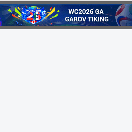
чать (Full HD)
Скачать (Telegram)
Скача