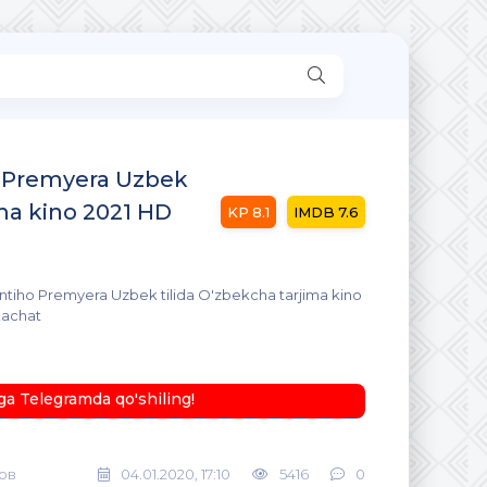
ho Premyera Uzbek
ima kino 2021 HD
8.1
7.6
 Intiho Premyera Uzbek tilida O'zbekcha tarjima kino
kachat
ga Telegramda qo'shiling!
ов
04.01.2020, 17:10
5416
0