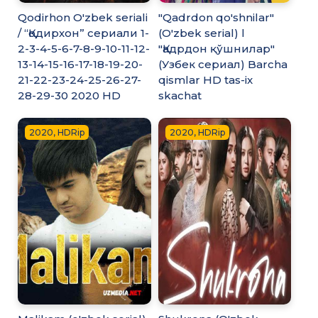
Qodirhon O'zbek seriali
"Qadrdon qo'shnilar"
/ “Қодирхон” сериали 1-
(O'zbek serial) l
2-3-4-5-6-7-8-9-10-11-12-
"Қадрдон қўшнилар"
13-14-15-16-17-18-19-20-
(Узбек сериал) Barcha
21-22-23-24-25-26-27-
qismlar HD tas-ix
28-29-30 2020 HD
skachat
2020, HDRip
2020, HDRip