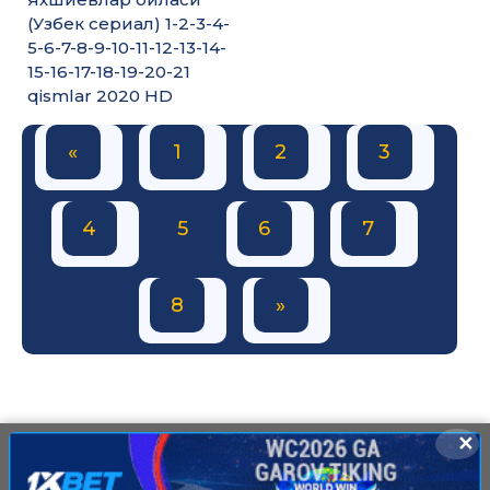
(Узбек сериал) 1-2-3-4-
5-6-7-8-9-10-11-12-13-14-
15-16-17-18-19-20-21
qismlar 2020 HD
«
1
2
3
4
5
6
7
8
»
✕