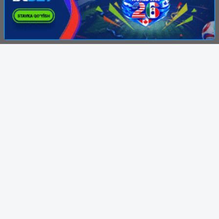
© 2007-2026 KinoTube.NET, Права на фильмы
принадлежат их авторам. Администрация:
kinolarcom@mail.ru
Все фильмы представлены только для
ознакомления. Любой фильм
будет удален
правообладателя.