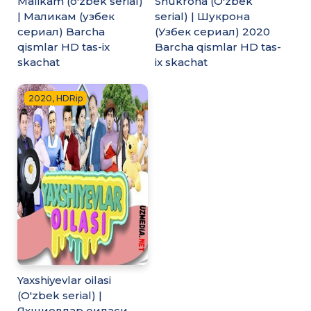
Malikam (o'zbek serial)
Shukrona (O'zbek
| Маликам (узбек
serial) | Шукрона
сериал) Barcha
(Узбек сериал) 2020
qismlar HD tas-ix
Barcha qismlar HD tas-
skachat
ix skachat
2020, HDRip
Yaxshiyevlar oilasi
(O'zbek serial) |
Яхшиевлар оиласи