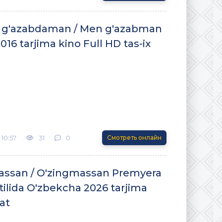
en g'azabdaman / Men g'azabman
16 tarjima kino Full HD tas-ix
 10:57
31
0
Смотреть онлайн
assan / O'zingmassan Premyera
tilida O'zbekcha 2026 tarjima
at