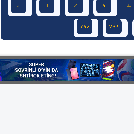
«
1
2
3
4
732
733