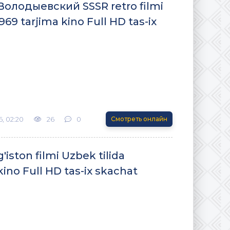
 Володыевский SSSR retro filmi
969 tarjima kino Full HD tas-ix
6, 02:20
26
0
Смотреть онлайн
iston filmi Uzbek tilida
ino Full HD tas-ix skachat