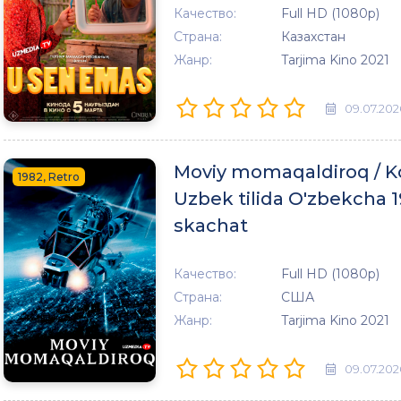
Качество:
Full HD (1080p)
Страна:
Казахстан
Жанр:
Tarjima Kino 2021
09.07.2026
Moviy momaqaldiroq / K
1982, Retro
Uzbek tilida O'zbekcha 1
skachat
Качество:
Full HD (1080p)
Страна:
США
Жанр:
Tarjima Kino 2021
09.07.2026